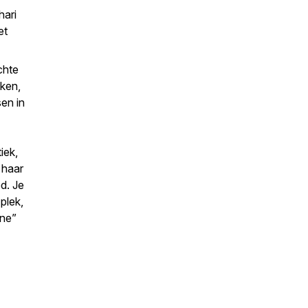
hari
et
chte
aken,
sen in
iek,
 haar
d. Je
 plek,
ine”