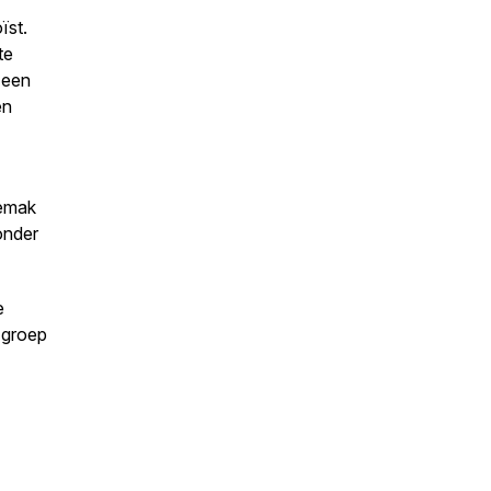
ïst.
te
 een
en
gemak
onder
e
 groep