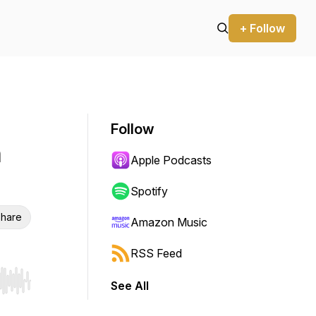
+ Follow
Follow
m
Apple Podcasts
Spotify
hare
Amazon Music
RSS Feed
See All
r end. Hold shift to jump forward or backward.