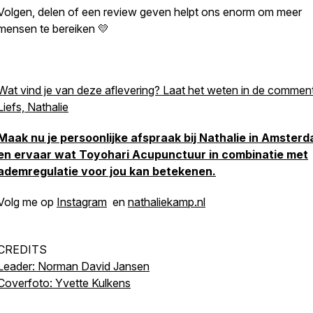
Volgen, delen of een review geven helpt ons enorm om meer
mensen te bereiken 💛
Wat vind je van deze aflevering? Laat het weten in de commen
Liefs, Nathalie
Maak nu je persoonlijke afspraak bij Nathalie in Amsterd
en ervaar wat Toyohari Acupunctuur in combinatie met
ademregulatie voor jou kan betekenen.
Volg me op
Instagram
en
nathaliekamp.nl
CREDITS
Leader: Norman David Jansen
Coverfoto: Yvette Kulkens