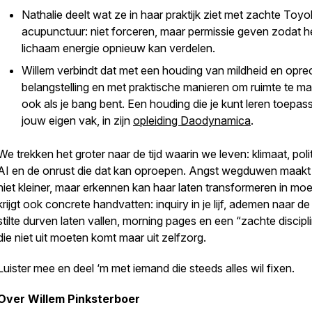
Nathalie deelt wat ze in haar praktijk ziet met zachte Toyo
acupunctuur: niet forceren, maar permissie geven zodat h
lichaam energie opnieuw kan verdelen.
Willem verbindt dat met een houding van mildheid en opre
belangstelling en met praktische manieren om ruimte te m
ook als je bang bent. Een houding die je kunt leren toepas
jouw eigen vak, in zijn
opleiding Daodynamica
.
We trekken het groter naar de tijd waarin we leven: klimaat, polit
AI en de onrust die dat kan oproepen. Angst wegduwen maakt
niet kleiner, maar erkennen kan haar laten transformeren in moe
krijgt ook concrete handvatten: inquiry in je lijf, ademen naar de
stilte durven laten vallen, morning pages en een “zachte discipl
die niet uit moeten komt maar uit zelfzorg.
Luister mee en deel ‘m met iemand die steeds alles wil fixen.
Over Willem Pinksterboer