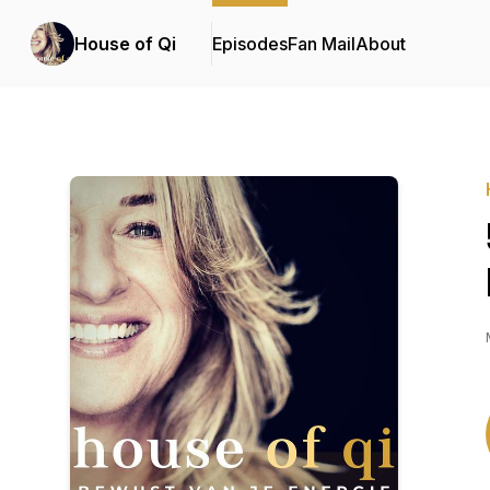
House of Qi
Episodes
Fan Mail
About