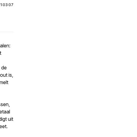
|
1:03:07
alen:
t
 de
out is,
melt
ssen,
etaal
igt uit
eet.