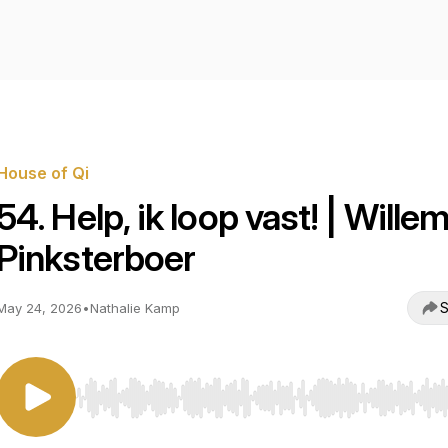
House of Qi
54. Help, ik loop vast! | Wille
Pinksterboer
S
May 24, 2026
•
Nathalie Kamp
Use Left/Right to seek, Home/End to jump to start o