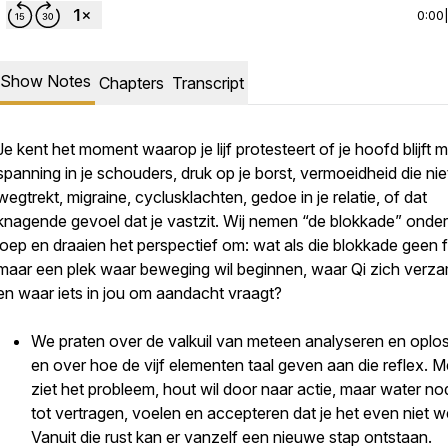
0:00
Show Notes
Chapters
Transcript
Je kent het moment waarop je lijf protesteert of je hoofd blijft m
spanning in je schouders, druk op je borst, vermoeidheid die nie
wegtrekt, migraine, cyclusklachten, gedoe in je relatie, of dat
knagende gevoel dat je vastzit. Wij nemen “de blokkade” onder
loep en draaien het perspectief om: wat als die blokkade geen f
maar een plek waar beweging wil beginnen, waar Qi zich verza
en waar iets in jou om aandacht vraagt?
We praten over de valkuil van meteen analyseren en oplo
en over hoe de vijf elementen taal geven aan die reflex. M
ziet het probleem, hout wil door naar actie, maar water nod
tot vertragen, voelen en accepteren dat je het even niet w
Vanuit die rust kan er vanzelf een nieuwe stap ontstaan.