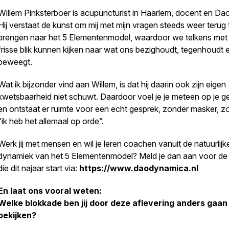
Willem Pinksterboer is acupuncturist in Haarlem, docent en Dao
Hij verstaat de kunst om mij met mijn vragen steeds weer terug 
brengen naar het 5 Elementenmodel, waardoor we telkens met
frisse blik kunnen kijken naar wat ons bezighoudt, tegenhoudt 
beweegt.
Wat ik bijzonder vind aan Willem, is dat hij daarin ook zijn eigen
kwetsbaarheid niet schuwt. Daardoor voel je je meteen op je 
en ontstaat er ruimte voor een echt gesprek, zonder masker, z
“ik heb het allemaal op orde”.
Werk jij met mensen en wil je leren coachen vanuit de natuurlijk
dynamiek van het 5 Elementenmodel? Meld je dan aan voor de
die dit najaar start via:
https://www.daodynamica.nl
En laat ons vooral weten:
Welke blokkade ben jij door deze aflevering anders gaan
bekijken?